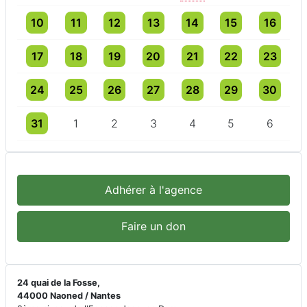
Un évènement
3 évènements
4 évènements
3 évènements
4 évènements
4 évènements
4 évèneme
10
11
12
13
14
15
16
Un évènement
3 évènements
3 évènements
4 évènements
5 évènements
5 évènements
5 évèneme
17
18
19
20
21
22
23
Un évènement
3 évènements
3 évènements
3 évènements
3 évènements
4 évènements
3 évèneme
24
25
26
27
28
29
30
Un évènement
3 évènements
3 évènements
3 évènements
3 évènements
3 évènements
3 évèneme
31
1
2
3
4
5
6
Adhérer à l'agence
Faire un don
24 quai de la Fosse,
44000 Naoned / Nantes