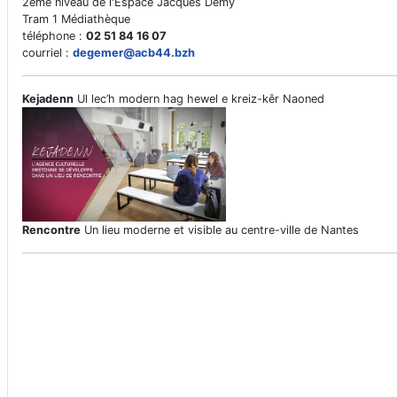
2ème niveau de l'Espace Jacques Demy
Tram 1 Médiathèque
téléphone :
02 51 84 16 07
courriel :
degemer@acb44.bzh
Kejadenn
Ul lec’h modern hag hewel e kreiz-kêr Naoned
Rencontre
Un lieu moderne et visible au centre-ville de Nantes