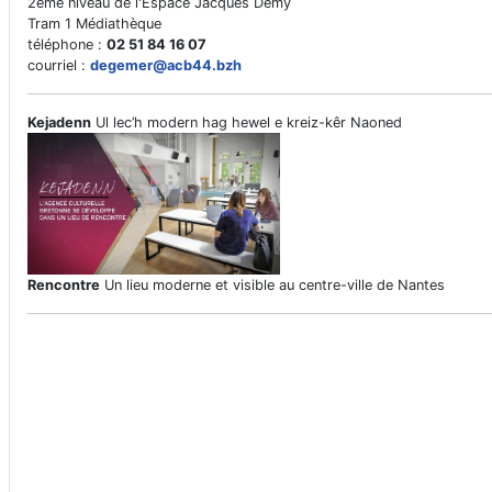
2ème niveau de l'Espace Jacques Demy
Tram 1 Médiathèque
téléphone :
02 51 84 16 07
courriel :
degemer@acb44.bzh
Kejadenn
Ul lec’h modern hag hewel e kreiz-kêr Naoned
Rencontre
Un lieu moderne et visible au centre-ville de Nantes