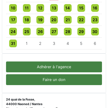
Un évènement
3 évènements
4 évènements
3 évènements
4 évènements
4 évènements
4 évèneme
10
11
12
13
14
15
16
Un évènement
3 évènements
3 évènements
4 évènements
5 évènements
5 évènements
5 évèneme
17
18
19
20
21
22
23
Un évènement
3 évènements
3 évènements
3 évènements
3 évènements
4 évènements
3 évèneme
24
25
26
27
28
29
30
Un évènement
3 évènements
3 évènements
3 évènements
3 évènements
3 évènements
3 évèneme
31
1
2
3
4
5
6
Adhérer à l'agence
Faire un don
24 quai de la Fosse,
44000 Naoned / Nantes