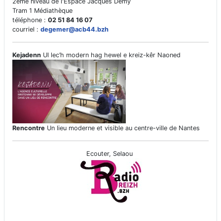
2ème niveau de l'Espace Jacques Demy
Tram 1 Médiathèque
téléphone :
02 51 84 16 07
courriel :
degemer@acb44.bzh
Kejadenn
Ul lec’h modern hag hewel e kreiz-kêr Naoned
Rencontre
Un lieu moderne et visible au centre-ville de Nantes
Ecouter, Selaou