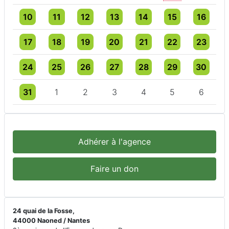
Un évènement
3 évènements
4 évènements
3 évènements
4 évènements
4 évènements
4 évèneme
10
11
12
13
14
15
16
Un évènement
3 évènements
3 évènements
4 évènements
5 évènements
5 évènements
5 évèneme
17
18
19
20
21
22
23
Un évènement
3 évènements
3 évènements
3 évènements
3 évènements
4 évènements
3 évèneme
24
25
26
27
28
29
30
Un évènement
3 évènements
3 évènements
3 évènements
3 évènements
3 évènements
3 évèneme
31
1
2
3
4
5
6
Adhérer à l'agence
Faire un don
24 quai de la Fosse,
44000 Naoned / Nantes