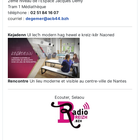
2ème niveau de l'Espace Jacques Demy
Tram 1 Médiathèque
téléphone :
02 51 84 16 07
courriel :
degemer@acb44.bzh
Kejadenn
Ul lec’h modern hag hewel e kreiz-kêr Naoned
Rencontre
Un lieu moderne et visible au centre-ville de Nantes
Ecouter, Selaou