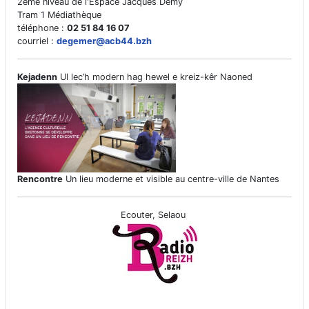
2ème niveau de l'Espace Jacques Demy
Tram 1 Médiathèque
téléphone :
02 51 84 16 07
courriel :
degemer@acb44.bzh
Kejadenn
Ul lec’h modern hag hewel e kreiz-kêr Naoned
Rencontre
Un lieu moderne et visible au centre-ville de Nantes
Ecouter, Selaou