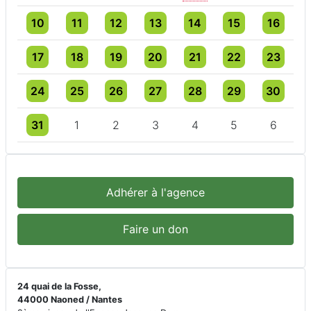
Un évènement
3 évènements
4 évènements
3 évènements
4 évènements
4 évènements
4 évèneme
10
11
12
13
14
15
16
Un évènement
3 évènements
3 évènements
4 évènements
5 évènements
5 évènements
5 évèneme
17
18
19
20
21
22
23
Un évènement
3 évènements
3 évènements
3 évènements
3 évènements
4 évènements
3 évèneme
24
25
26
27
28
29
30
Un évènement
3 évènements
3 évènements
3 évènements
3 évènements
3 évènements
3 évèneme
31
1
2
3
4
5
6
Adhérer à l'agence
Faire un don
24 quai de la Fosse,
44000 Naoned / Nantes